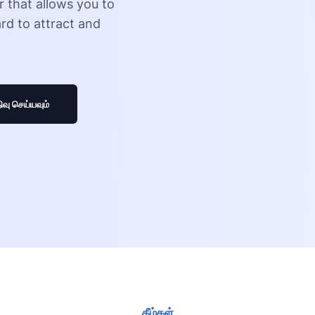
 that allows you to
rd to attract and
வு செய்யவும்
தீம்கள்