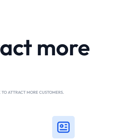
ract more
K TO ATTRACT MORE CUSTOMERS.