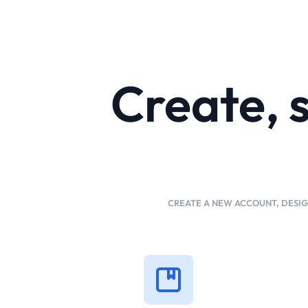
Create, 
CREATE A NEW ACCOUNT, DESIG