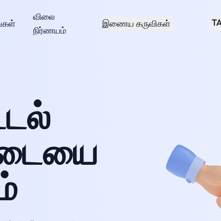
விலை
T
்கள்
இணைய கருவிகள்
நிர்ணயம்
்டல்
்டையை
ம்