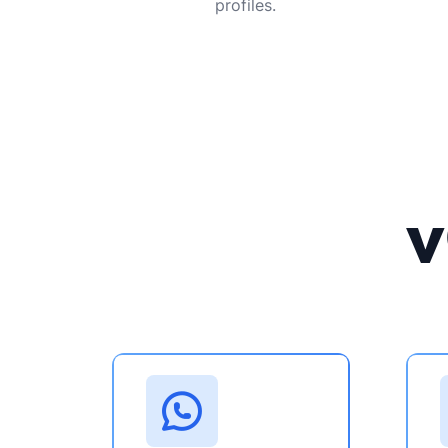
profiles.
v