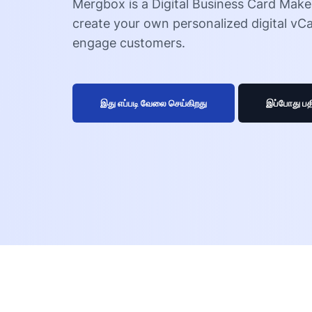
Mergbox is a Digital Business Card Maker
create your own personalized digital vCa
engage customers.
இது எப்படி வேலை செய்கிறது
இப்போது பதி