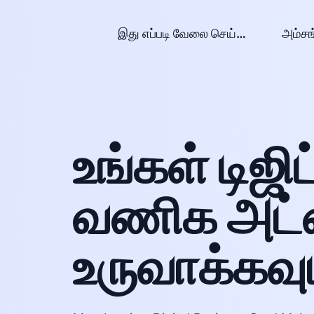
இது எப்படி வேலை செய்கிறது?
அம்சங
உங்கள் டிஜிட
வணிக அட
உருவாக்கவு