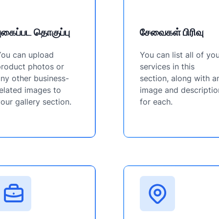
புகைப்பட தொகுப்பு
சேவைகள் பிரிவு
You can upload
You can list all of yo
product photos or
services in this
ny other business-
section, along with a
elated images to
image and descriptio
our gallery section.
for each.