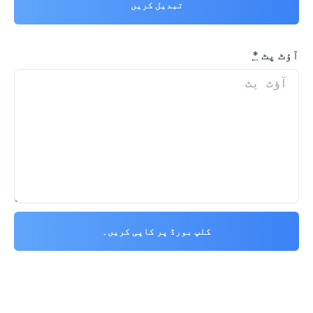
تبدیل کریں
آؤٹ پٹ
*
کلپ بورڈ پر کاپی کریں۔