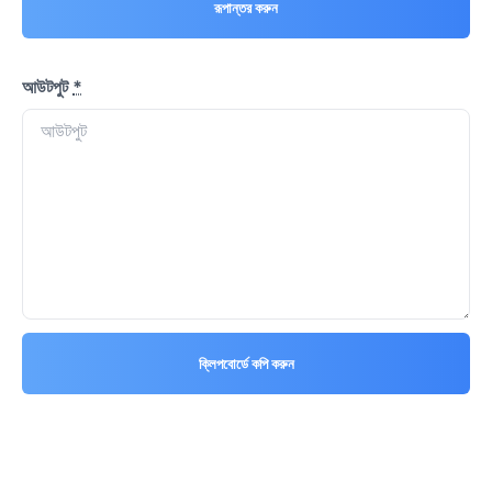
রূপান্তর করুন
আউটপুট
*
ক্লিপবোর্ডে কপি করুন