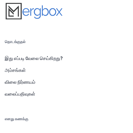
தொடங்குதல்
இது எப்படி வேலை செய்கிறது?
அம்சங்கள்
விலை நிர்ணயம்
வலைப்பதிவுகள்
எனது கணக்கு